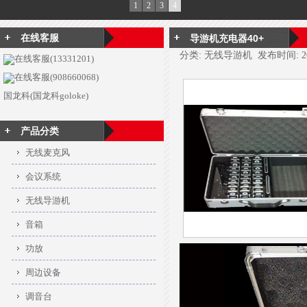
1
2
3
4
在线客服
导游机充电器40+
分类: 无线导游机 发布时间: 2015
在线客服(13331201)
在线客服(908660068)
国龙科(国龙科goloke)
产品分类
无线麦克风
会议系统
无线导游机
音箱
功放
周边设备
调音台