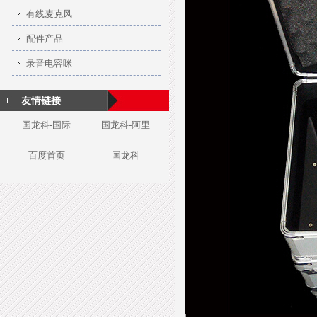
有线麦克风
配件产品
录音电容咪
友情链接
国龙科-国际
国龙科-阿里
百度首页
国龙科