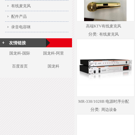
有线麦克风
配件产品
高端KTV有线麦克风
录音电容咪
分类:
有线麦克风
友情链接
国龙科-国际
国龙科-阿里
百度首页
国龙科
MR-338/1028B 电源时序分配
器
分类:
周边设备