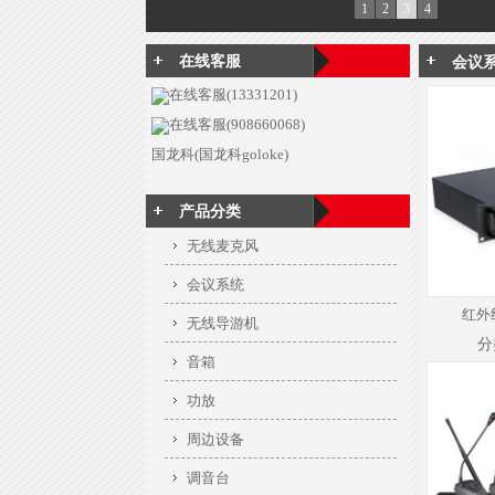
1
2
3
4
在线客服
会议
在线客服(13331201)
在线客服(908660068)
国龙科(国龙科goloke)
产品分类
无线麦克风
会议系统
红外
无线导游机
分
音箱
功放
周边设备
调音台