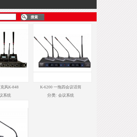
风K-848
K-6200 一拖四会议话筒
议系统
分类:
会议系统